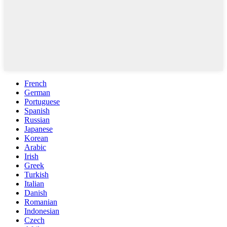
French
German
Portuguese
Spanish
Russian
Japanese
Korean
Arabic
Irish
Greek
Turkish
Italian
Danish
Romanian
Indonesian
Czech