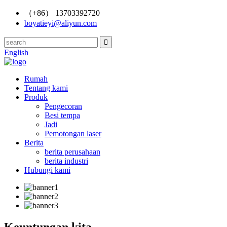
（+86） 13703392720
boyatieyi@aliyun.com
English
Rumah
Tentang kami
Produk
Pengecoran
Besi tempa
Jadi
Pemotongan laser
Berita
berita perusahaan
berita industri
Hubungi kami
Keuntungan kita